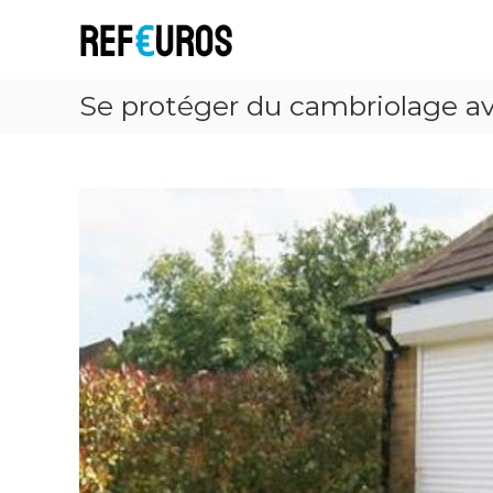
R
e
f
E
Se protéger du cambriolage ave
u
r
o
s