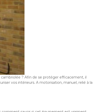
 cambriolée ? Afin de se protéger efficacement, il
iser vos intérieurs. A motorisation, manuel, relié à la
is comment savoir si cet équipement est vraiment