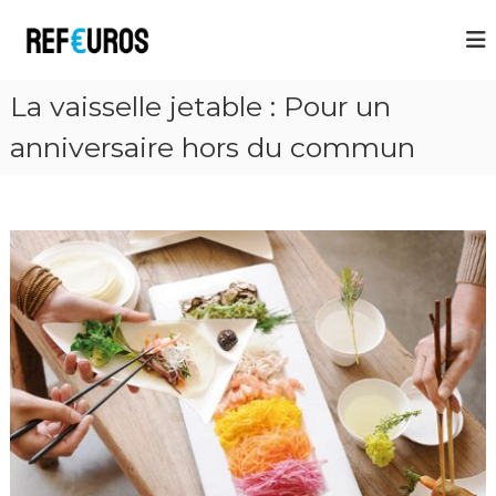
R
e
f
La vaisselle jetable : Pour un
E
u
anniversaire hors du commun
r
o
s