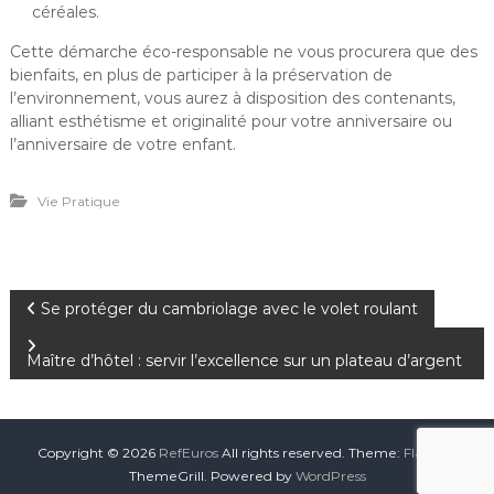
céréales.
Cette démarche éco-responsable ne vous procurera que des
bienfaits, en plus de participer à la préservation de
l’environnement, vous aurez à disposition des contenants,
alliant esthétisme et originalité pour votre anniversaire ou
l’anniversaire de votre enfant.
Vie Pratique
Se protéger du cambriolage avec le volet roulant
Maître d’hôtel : servir l’excellence sur un plateau d’argent
Copyright © 2026
RefEuros
All rights reserved. Theme:
Flash
by
ThemeGrill. Powered by
WordPress