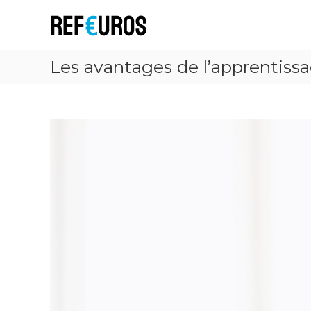
R
e
f
E
Les avantages de l’apprentissa
u
r
o
s