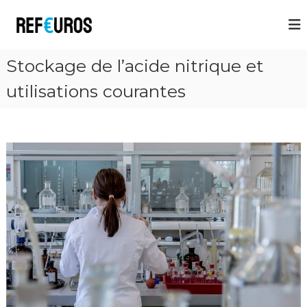
R
e
f
Stockage de l’acide nitrique et
E
u
utilisations courantes
r
o
s