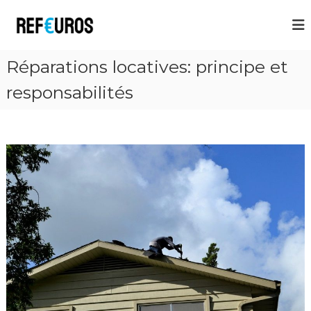
R
e
f
Réparations locatives: principe et
E
u
responsabilités
r
o
s