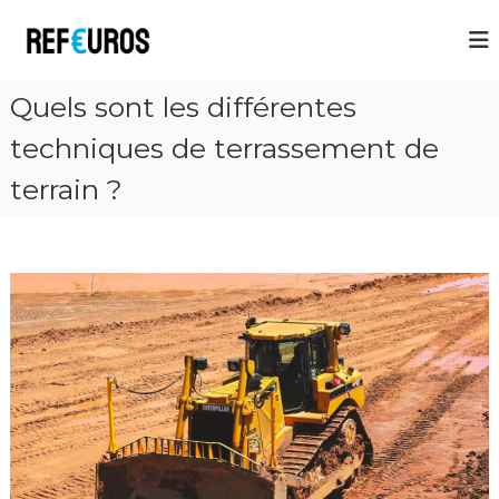
R
e
f
Quels sont les différentes
E
u
techniques de terrassement de
r
terrain ?
o
s