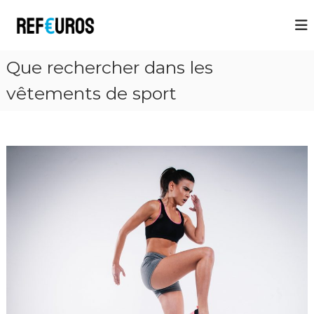
R
e
f
Que rechercher dans les
E
u
vêtements de sport
r
o
s