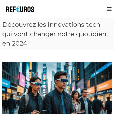
R
e
f
Découvrez les innovations tech
E
u
qui vont changer notre quotidien
r
en 2024
o
s