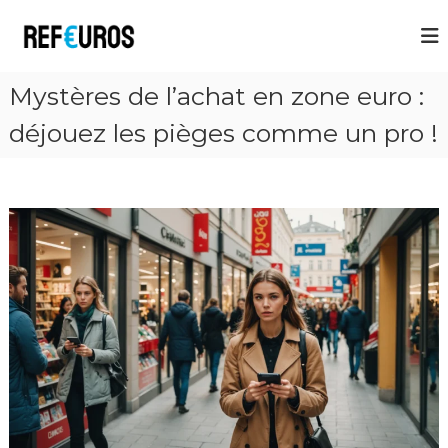
R
e
f
Mystères de l’achat en zone euro :
E
u
déjouez les pièges comme un pro !
r
o
s